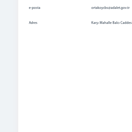
e-posta
ortakoycbs@adalet.gov.tr
Adres
Karşı Mahalle Balcı Cadde