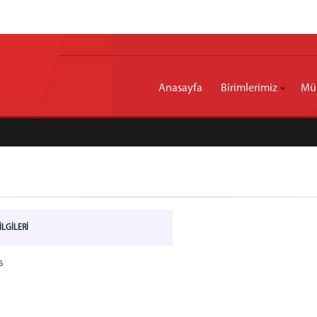
Anasayfa
Birimlerimiz
Mül
İLGİLERİ
6