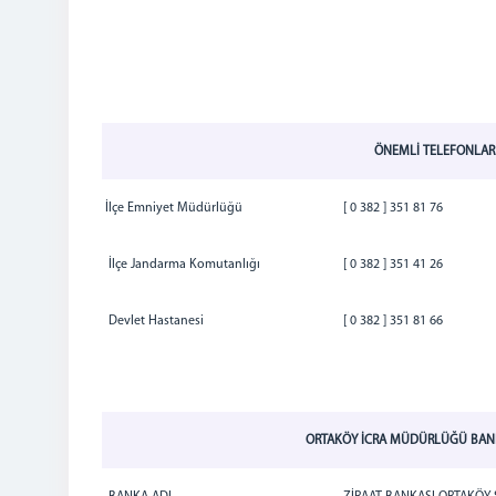
ÖNEMLİ TELEFONLAR
İlçe Emniyet Müdürlüğü
[ 0 382 ] 351 81 76
İlçe Jandarma Komutanlığı
[ 0 382 ] 351 41 26
Devlet Hastanesi
[ 0 382 ] 351 81 66
ORTAKÖY İCRA MÜDÜRLÜĞÜ BAN