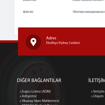
BANKA ADI
ZİRAAT BANKASI ORTAKÖY 
IBAN NO
TR597000100056829405361
Adres
Ebulfeyz Elçibey Caddesi
DİĞER BAĞLANTILAR
İLETİŞİ
» İcapcı Listesi (ADM)
» İletişim
» Adliyemiz
» Ulaşım
» Aksaray İdare Mahkemesi