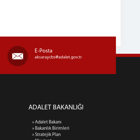
E-Posta
aksaraycbs
adalet.gov.tr
ADALET BAKANLIĞI
» Adalet Bakanı
» Bakanlık Birimleri
» Stratejik Plan