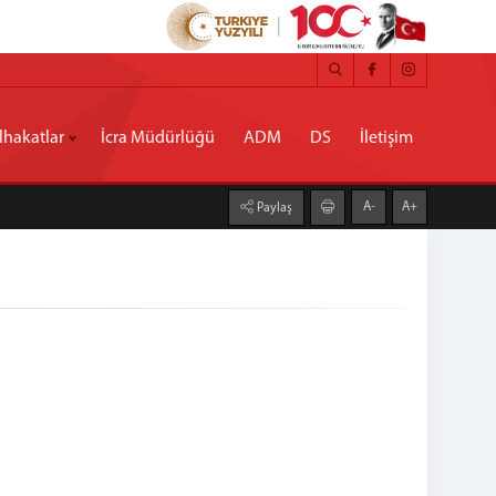
hakatlar
İcra Müdürlüğü
ADM
DS
İletişim
A-
A+
Paylaş