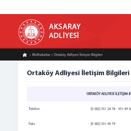
AKSARAY
ADLİYESİ
Mülhakatlar > Ortaköy Adliyesi İletişim Bilgileri
Ortaköy Adliyesi İletişim Bilgileri
ORTAKÖY ADLİYESİ İLETİŞİM B
Telefon
[0 382] 351 24 78 - 351 49 5
Faks
[0 382] 351 49 79