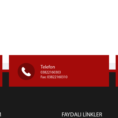
Telefon
03822160303
Fax: 03822160310
M
FAYDALI LİNKLER