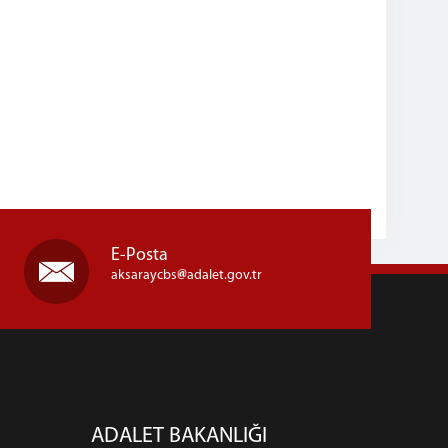
E-Posta
aksaraycbs
adalet.gov.tr
ADALET BAKANLIĞI