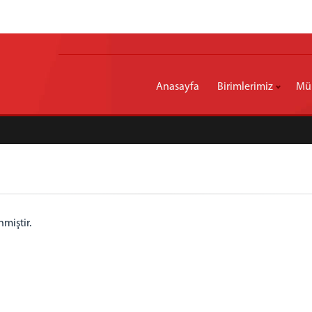
Anasayfa
Birimlerimiz
Mül
miştir.