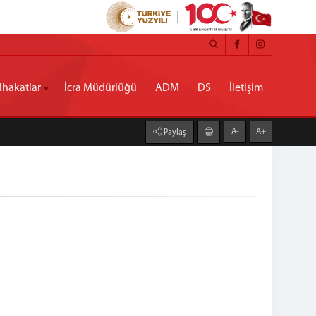
hakatlar
İcra Müdürlüğü
ADM
DS
İletişim
A-
A+
Paylaş