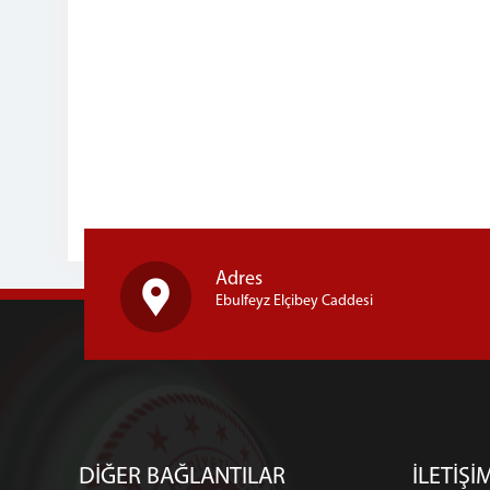
Adres
Ebulfeyz Elçibey Caddesi
DİĞER BAĞLANTILAR
İLETİŞİ